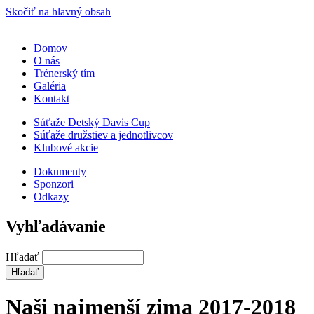
Skočiť na hlavný obsah
Domov
O nás
Trénerský tím
Galéria
Kontakt
Súťaže Detský Davis Cup
Súťaže družstiev a jednotlivcov
Klubové akcie
Dokumenty
Sponzori
Odkazy
Vyhľadávanie
Hľadať
Naši najmenší zima 2017-2018